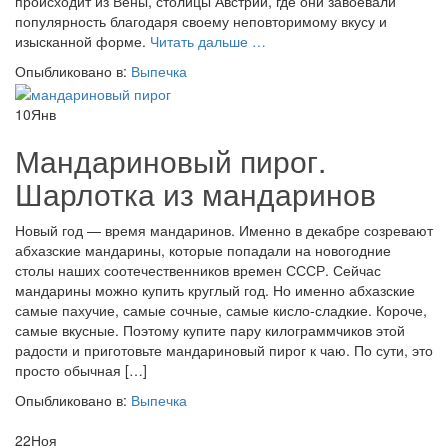
происходит из Вены, столицы Австрии, где они завоевали
популярность благодаря своему неповторимому вкусу и
проВенские
изысканной форме.
Читать дальше
…
вафли
Опыбликовано в:
Выпечка
—
изысканный
10
Янв
десерт
к
Мандариновый пирог.
чашке
кофе
Шарлотка из мандаринов
Новый год — время мандаринов. Именно в декабре созревают
абхазские мандарины, которые попадали на новогодние
столы наших соотечественников времен СССР. Сейчас
мандарины можно купить круглый год. Но именно абхазские
самые пахучие, самые сочные, самые кисло-сладкие. Короче,
самые вкусные. Поэтому купите пару килограммчиков этой
радости и приготовьте мандариновый пирог к чаю. По сути, это
просто обычная […]
Опыбликовано в:
Выпечка
22
Ноя