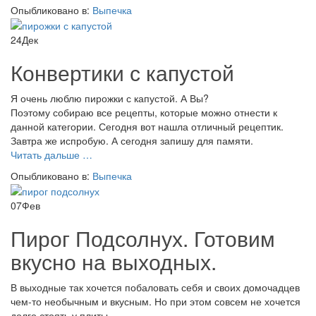
классическая
Опыбликовано в:
Выпечка
из
детства
24
Дек
Конвертики с капустой
Я очень люблю пирожки с капустой. А Вы?
Поэтому собираю все рецепты, которые можно отнести к
данной категории. Сегодня вот нашла отличный рецептик.
Завтра же испробую. А сегодня запишу для памяти.
проКонвертики
Читать дальше
…
с
Опыбликовано в:
Выпечка
капустой
07
Фев
Пирог Подсолнух. Готовим
вкусно на выходных.
В выходные так хочется побаловать себя и своих домочадцев
чем-то необычным и вкусным. Но при этом совсем не хочется
долго стоять у плиты.