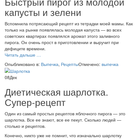
Быстрый пирог из молодой
капусты и зелени
Вспомнила потрясающий рецепт из тетрадки моей мамы. Как
только на рынке появлялась молодая капуста — во всех
советских квартирах появлялся аромат этого заливного
пирога. Он очень прост в приготовлении и выручит при
дефиците времени.
проБыстрый
Читать дальше
…
пирог
Опыбликовано в:
Выпечка
,
Рецепты
Отмечено:
выпечка
из
молодой
08
Дек
капусты
и
Диетическая шарлотка.
зелени
Супер-рецепт
Один из самый простых рецептов яблочного пирога — это
шарлотка. Все ее знают, все ее пекут. Сколько людей —
столько и рецептов.
Конечно, никто уже не помнит, что изначально шарлотку