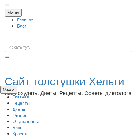
Перейти
Меню
к
Главная
содержанию
Блог
Искать:
Сайт толстушки Хельги
Перейти
Меню
Как похудеть. Диеты. Рецепты. Советы диетолога
к
Главная
содержанию
Рецепты
Диеты
Фитнес
От диетолога
Блог
Красота