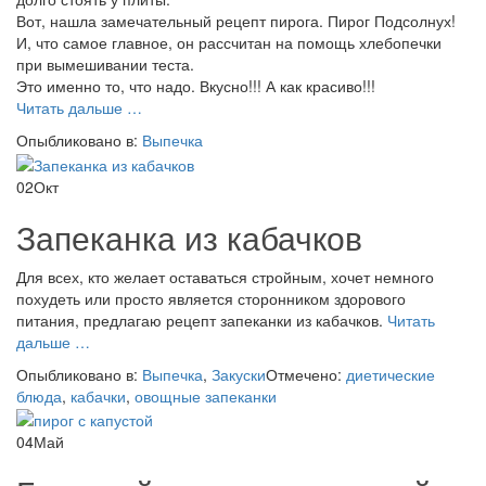
Вот, нашла замечательный рецепт пирога. Пирог Подсолнух!
И, что самое главное, он рассчитан на помощь хлебопечки
при вымешивании теста.
Это именно то, что надо. Вкусно!!! А как красиво!!!
проПирог
Читать дальше
…
Подсолнух.
Опыбликовано в:
Выпечка
Готовим
вкусно
02
Окт
на
выходных.
Запеканка из кабачков
Для всех, кто желает оставаться стройным, хочет немного
похудеть или просто является сторонником здорового
питания, предлагаю рецепт запеканки из кабачков.
Читать
проЗапеканка
дальше
…
из
Опыбликовано в:
Выпечка
,
Закуски
Отмечено:
диетические
кабачков
блюда
,
кабачки
,
овощные запеканки
04
Май