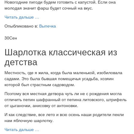
Новогодние пигоди будем готовить с капустой. Если она
молодая значит фарш будет сочный на вкус.
проНовогодние
Читать дальше
…
пигоди
Опыбликовано в:
Выпечка
—
пошаговый
30
Сен
рецепт
Шарлотка классическая из
детства
Местность, где я жила, когда была маленькой, изобиловала
садами. Это была бывшая помещичья усадьба, хозяин
которой был страстным садоводом.
Поэтому вся местная детвора чуть ли не с рождения могла
отличить пепин шафранный от пепина литовского, штрифель
от цыганочки, анисовку от антоновки.
И как следствие, все лето и всю осень наши родители пекли
нам яблочную шарлотку.
проШарлотка
Читать дальше
…