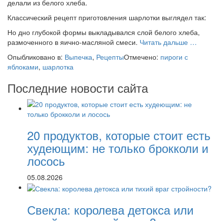
делали из белого хлеба.
Классический рецепт приготовления шарлотки выглядел так:
Но дно глубокой формы выкладывался слой белого хлеба,
проДиети
размоченного в яично-масляной смеси.
Читать дальше
…
шарлотка
Опыбликовано в:
Выпечка
,
Рецепты
Отмечено:
пироги с
Супер-
яблоками
,
шарлотка
рецепт
Последние новости сайта
20 продуктов, которые стоит есть
худеющим: не только брокколи и
лосось
05.08.2026
Свекла: королева детокса или