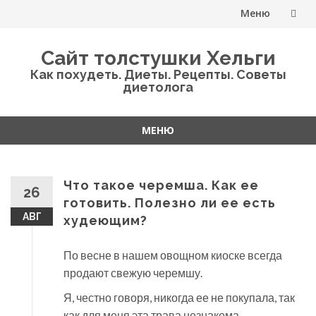
Меню
Перейти
Сайт толстушки Хельги
к
Как похудеть. Диеты. Рецепты. Советы
диетолога
содержанию
МЕНЮ
Перейти
к
содержанию
Что такое черемша. Как ее
26
готовить. Полезно ли ее есть
АВГ
худеющим?
По весне в нашем овощном киоске всегда
продают свежую черемшу.
Я, честно говоря, никогда ее не покупала, так
как для меня эта трава незнакома.