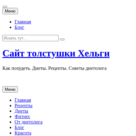
Перейти
Меню
к
содержанию
Главная
Блог
Искать:
Сайт толстушки Хельги
Как похудеть. Диеты. Рецепты. Советы диетолога
Перейти
Меню
к
содержанию
Главная
Рецепты
Диеты
Фитнес
От диетолога
Блог
Красота