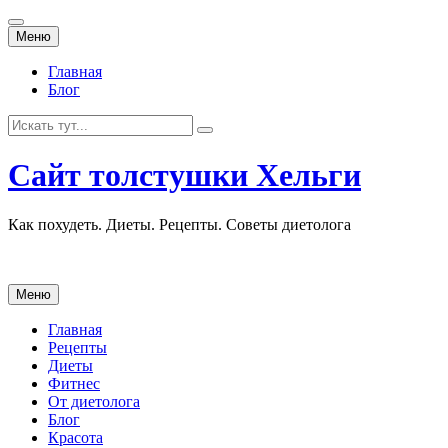
Перейти
Меню
к
содержанию
Главная
Блог
Искать:
Сайт толстушки Хельги
Как похудеть. Диеты. Рецепты. Советы диетолога
Перейти
Меню
к
содержанию
Главная
Рецепты
Диеты
Фитнес
От диетолога
Блог
Красота