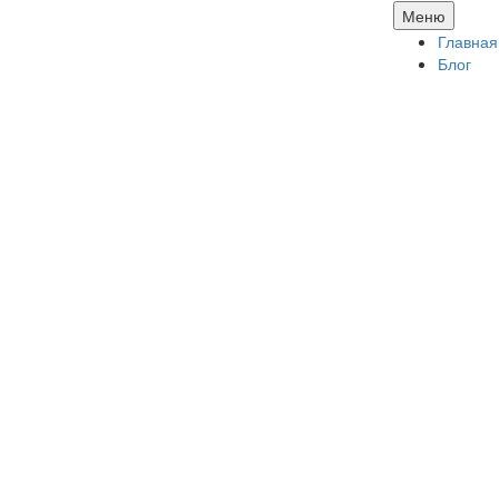
Перей
Меню
к
Главная
соде
Блог