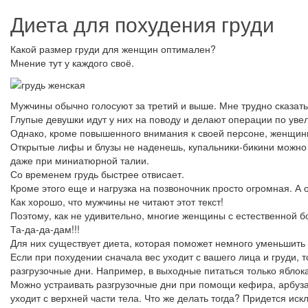
Диета для похудения груди
Какой размер груди для женщин оптимален?
Мнение тут у каждого своё.
Мужчины обычно голосуют за третий и выше. Мне трудно сказать
Глупые девушки идут у них на поводу и делают операции по уве
Однако, кроме повышенного внимания к своей персоне, женщин
Открытые лифы и блузы не наденешь, купальники-бикини можно д
даже при миниатюрной талии.
Со временем грудь быстрее отвисает.
Кроме этого еще и нагрузка на позвоночник просто огромная. А 
Как хорошо, что мужчины не читают этот текст!
Поэтому, как не удивительно, многие женщины с естественной 
Та-да-да-дам!!!
Для них существует диета, которая поможет немного уменьшить 
Если при похудении сначала вес уходит с вашего лица и груди, 
разгрузочные дни. Например, в выходные питаться только яблок
Можно устраивать разгрузочные дни при помощи кефира, арбуза,
уходит с верхней части тела. Что же делать тогда? Придется и