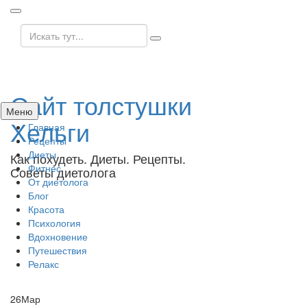
Искать:
Сайт толстушки
Перейти
Меню
Хельги
к
Главная
содержанию
Рецепты
Диеты
Как похудеть. Диеты. Рецепты.
Фитнес
Советы диетолога
От диетолога
Блог
Красота
Психология
Вдохновение
Путешествия
Релакс
26
Мар