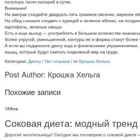
полутора тысяч калорий в сутки.
Внимание!
На завтрак съедайте двадцать пять граммов овсянки, вареное яйц
На обед съешьте сэндвич с курицей и зеленое яблоко, на полдн
картофель, зеленые овощи.
Есть и еще выход — употреблять в большом количестве ананасы.
более упругой, уменьшенной, контуры ее и форма станут более 
А если вы подкрепите диету еще и физическими упражнениями,
мышц, которые будут сжигать подкожный жир на груди.
Категории:
Диеты
/
Нет отзывов
/
от
Крошка Хельга
Post Author:
Крошка Хельга
Похожие записи
18
Фев
Соковая диета: модный тренд
Дорогие читательницы! Сегодня мы поговорим о соковой диете 