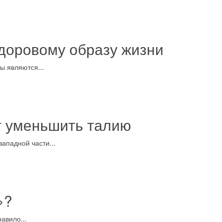
здоровому образу жизни
ы являются...
т уменьшить талию
ападной части...
»?
авило...