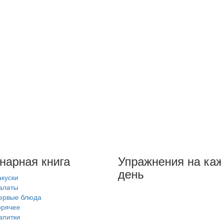
нарная книга
Упражнения на ка
день
акуски
алаты
ервые блюда
орячее
апитки