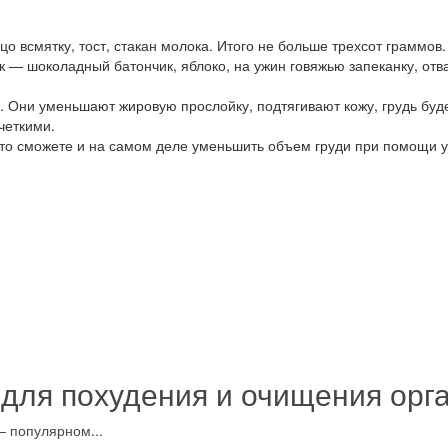
о всмятку, тост, стакан молока. Итого не больше трехсот граммов.
ик — шоколадный батончик, яблоко, на ужин говяжью запеканку, отв
 Они уменьшают жировую прослойку, подтягивают кожу, грудь буде
четкими.
 то сможете и на самом деле уменьшить объем груди при помощи 
 для похудения и очищения орг
— популярном...