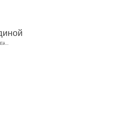
диной
Ей...