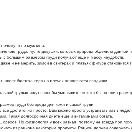
 почему, я не мужчина.
личению груди, ну, те девушки, которых природа обделила данной 
ы с большим размером груди получают еще и массу неудобств.
аже и не мерить, зимой в свитерах и платьях фигура становится 
от шлеек бюстгальтера на плечах появляются впадинки.
большой грудью ищут способы уменьшить ее хотя бы на один разме
размер груди без вреда для кожи и самой груди.
то все достаточно просто. Вам можно просто устраивать раз в неде
ами. Такая долгосрочная диета еще и витаминами богата.
 орехов. Но физиология у всех разная, поэтому не всегда при пох
сключать из рациона некоторые продукты. Рацион должен содержать