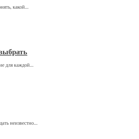
ять, какой...
выбрать
е для каждой...
ать неизвестно...