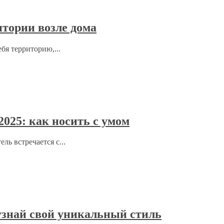
итории возле дома
бя территорию,...
2025: как носить с умом
ль встречается с...
узнай свой уникальный стиль