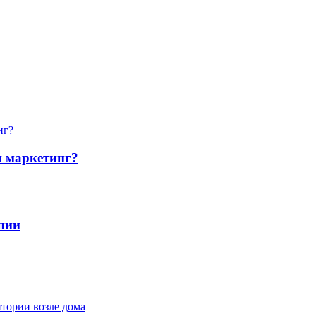
и маркетинг?
нии
итории возле дома