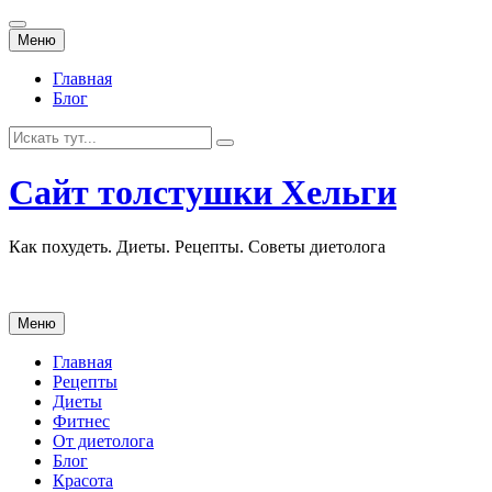
Перейти
Меню
к
содержанию
Главная
Блог
Искать:
Сайт толстушки Хельги
Как похудеть. Диеты. Рецепты. Советы диетолога
Перейти
Меню
к
содержанию
Главная
Рецепты
Диеты
Фитнес
От диетолога
Блог
Красота