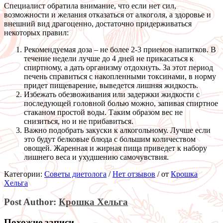
Специалист обратила внимание, что если нет сил,
возможности и желания отказаться от алкоголя, а здоровье и
внешний вид драгоценно, достаточно придерживаться
некоторых правил:
Рекомендуемая доза – не более 2-3 приемов напитков. В
течение недели лучше до 4 дней не прикасаться к
спиртному, а дать организму отдохнуть. За этот период
печень справиться с накопленными токсинами, в норму
придет пищеварение, выведется лишняя жидкость.
Избежать обезвоживания или задержки жидкости с
последующей головной болью можно, запивая спиртное
стаканом простой воды. Таким образом вес не
снизиться, но и не прибавиться.
Важно подобрать закуски к алкогольному. Лучше если
это будут белковые блюда с большим количеством
овощей. Жаренная и жирная пища приведет к набору
лишнего веса и ухудшению самочувствия.
Категории:
Советы диетолога
/
Нет отзывов
/
от
Крошка
Хельга
Post Author:
Крошка Хельга
Похожие записи