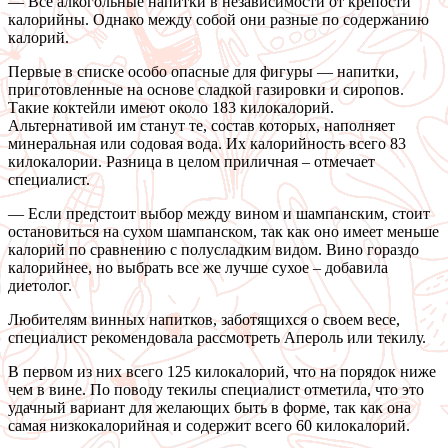
— Все алкогольные напитки в независимости от крепости
калорийны. Однако между собой они разные по содержанию
калорий.
Первые в списке особо опасные для фигуры — напитки,
приготовленные на основе сладкой газировки и сиропов.
Такие коктейли имеют около 183 килокалорий.
Альтернативой им станут те, состав которых, наполняет
минеральная или содовая вода. Их калорийность всего 83
килокалории. Разница в целом приличная – отмечает
специалист.
— Если предстоит выбор между вином и шампанским, стоит
остановиться на сухом шампанском, так как оно имеет меньше
калорий по сравнению с полусладким видом. Вино гораздо
калорийнее, но выбрать все же лучше сухое – добавила
диетолог.
Любителям винных напитков, заботящихся о своем весе,
специалист рекомендовала рассмотреть Апероль или текилу.
В первом из них всего 125 килокалорий, что на порядок ниже
чем в вине. По поводу текилы специалист отметила, что это
удачный вариант для желающих быть в форме, так как она
самая низкокалорийная и содержит всего 60 килокалорий.