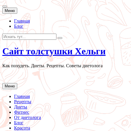
Перейти
Меню
к
содержанию
Главная
Блог
Искать:
Сайт толстушки Хельги
Как похудеть. Диеты. Рецепты. Советы диетолога
Перейти
Меню
к
содержанию
Главная
Рецепты
Диеты
Фитнес
От диетолога
Блог
Красота