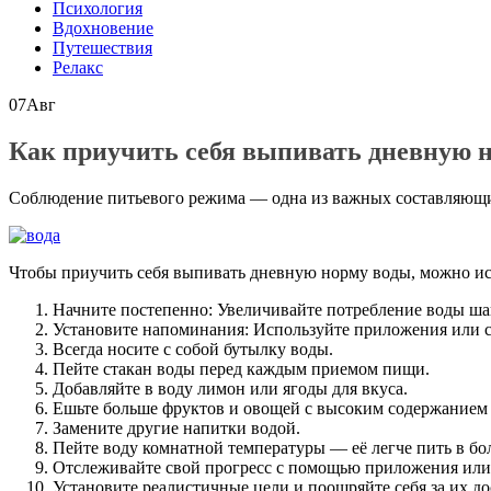
Психология
Вдохновение
Путешествия
Релакс
07
Авг
Как приучить себя выпивать дневную 
Соблюдение питьевого режима — одна из важных составляющих 
Чтобы приучить себя выпивать дневную норму воды, можно и
Начните постепенно: Увеличивайте потребление воды шаг
Установите напоминания: Используйте приложения или с
Всегда носите с собой бутылку воды.
Пейте стакан воды перед каждым приемом пищи.
Добавляйте в воду лимон или ягоды для вкуса.
Ешьте больше фруктов и овощей с высоким содержанием
Замените другие напитки водой.
Пейте воду комнатной температуры — её легче пить в бо
Отслеживайте свой прогресс с помощью приложения или
Установите реалистичные цели и поощряйте себя за их д