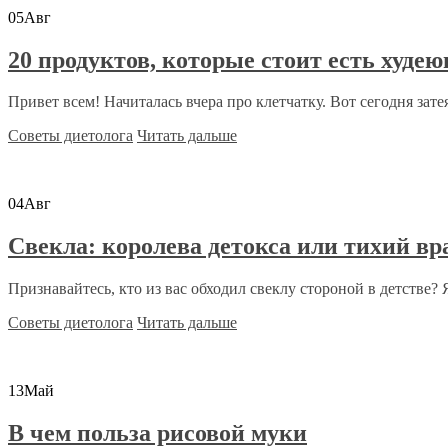
05
Авг
20 продуктов, которые стоит есть худе
Привет всем! Начиталась вчера про клетчатку. Вот сегодня затея
Советы диетолога
Читать дальше
04
Авг
Свекла: королева детокса или тихий вр
Признавайтесь, кто из вас обходил свеклу стороной в детстве? Я 
Советы диетолога
Читать дальше
13
Май
В чем польза рисовой муки