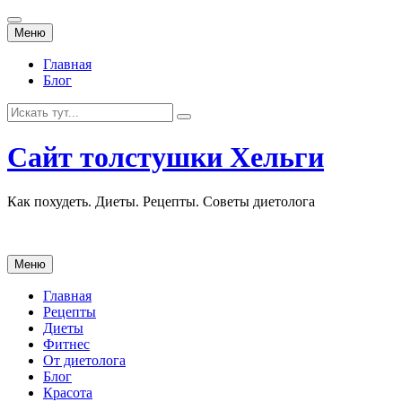
Перейти
Меню
к
содержанию
Главная
Блог
Искать:
Сайт толстушки Хельги
Как похудеть. Диеты. Рецепты. Советы диетолога
Перейти
Меню
к
содержанию
Главная
Рецепты
Диеты
Фитнес
От диетолога
Блог
Красота