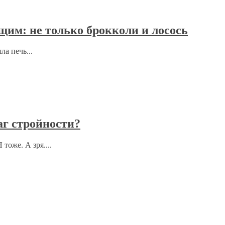
ющим: не только брокколи и лосось
ла печь...
аг стройности?
тоже. А зря....