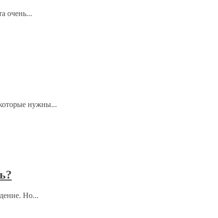
а очень...
которые нужны...
зь?
ение. Но...