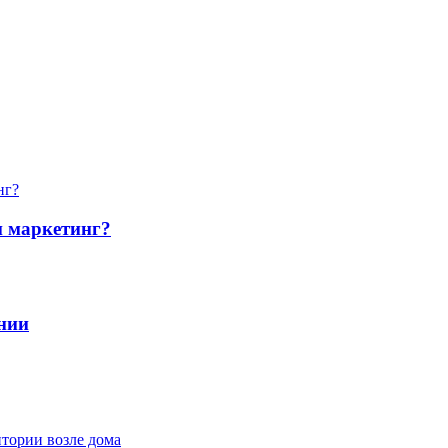
и маркетинг?
нии
итории возле дома