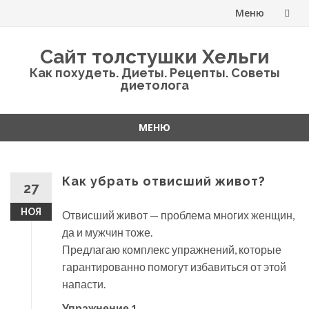
Меню
Перейти
Сайт толстушки Хельги
к
Как похудеть. Диеты. Рецепты. Советы
диетолога
содержанию
МЕНЮ
Перейти
к
содержанию
Как убрать отвисший живот?
27
НОЯ
Отвисший живот — проблема многих женщин,
да и мужчин тоже.
Предлагаю комплекс упражнений, которые
гарантированно помогут избавиться от этой
напасти.
Упражнение 1