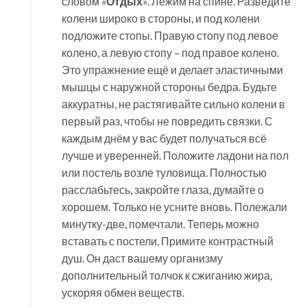
словом «
Отдых
». Лежим на спине. Разведите
колени широко в стороны, и под колени
подложите стопы. Правую стопу под левое
колено, а левую стопу – под правое колено.
Это упражнение ещё и делает эластичными
мышцы с наружной стороны бедра. Будьте
аккуратны, не растягивайте сильно колени в
первый раз, чтобы не повредить связки. С
каждым днём у вас будет получаться всё
лучше и уверенней. Положите ладони на пол
или постель возле туловища. Полностью
расслабьтесь, закройте глаза, думайте о
хорошем. Только не усните вновь. Полежали
минутку-две, помечтали. Теперь можно
вставать с постели. Примите контрастный
душ. Он даст вашему организму
дополнительный толчок к сжиганию жира,
ускоряя обмен веществ.