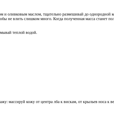
ом и оливковым маслом, тщательно размешивай до однородной ко
обы не влить слишком много. Когда полученная масса станет пол
смывай теплой водой.
ажу: массируй кожу от центра лба к вискам, от крыльев носа к в