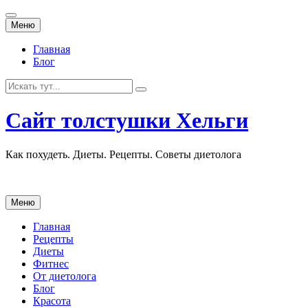
Перейти
Меню
к
содержанию
Главная
Блог
Искать:
Сайт толстушки Хельги
Как похудеть. Диеты. Рецепты. Советы диетолога
Перейти
Меню
к
содержанию
Главная
Рецепты
Диеты
Фитнес
От диетолога
Блог
Красота