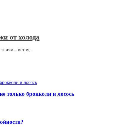
и от холода
виям – ветру,...
 не только брокколи и лосось
ройности?