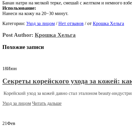
Банан натри на мелкой терке, смешай с желтком и немного взб
Использование:
Нанеси на кожу на 20−30 минут.
Категории:
Уход за лицом
/
Нет отзывов
/
от
Крошка Хельга
Post Author:
Крошка Хельга
Похожие записи
18
Июн
Секреты корейского ухода за кожей: ка
Корейский уход за кожей давно стал эталоном beauty-индустри
Уход за лицом
Читать дальше
21
Фев