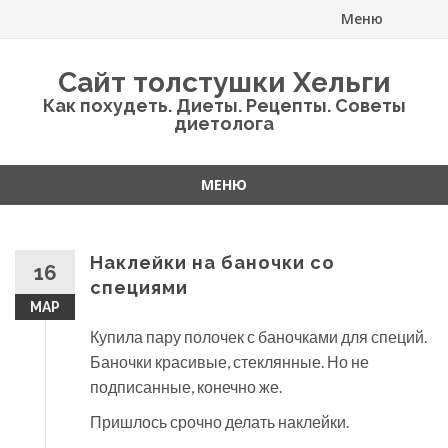
Меню
Перейти
Сайт толстушки Хельги
к
Как похудеть. Диеты. Рецепты. Советы
диетолога
содержанию
МЕНЮ
Перейти
к
содержанию
Наклейки на баночки со
16
специями
МАР
Купила пару полочек с баночками для специй.
Баночки красивые, стеклянные. Но не
подписанные, конечно же.
Пришлось срочно делать наклейки.