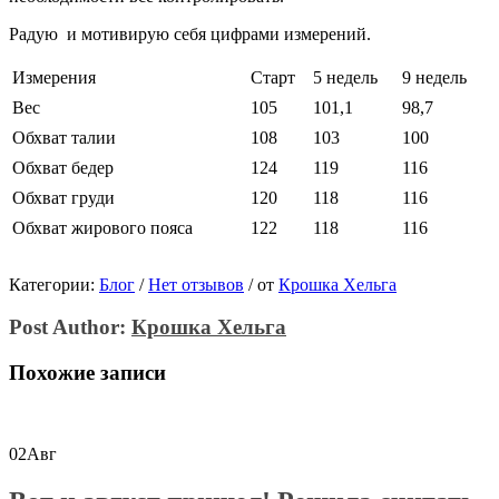
Радую и мотивирую себя цифрами измерений.
Измерения
Старт
5 недель
9 недель
Вес
105
101,1
98,7
Обхват талии
108
103
100
Обхват бедер
124
119
116
Обхват груди
120
118
116
Обхват жирового пояса
122
118
116
Категории:
Блог
/
Нет отзывов
/
от
Крошка Хельга
Post Author:
Крошка Хельга
Похожие записи
02
Авг