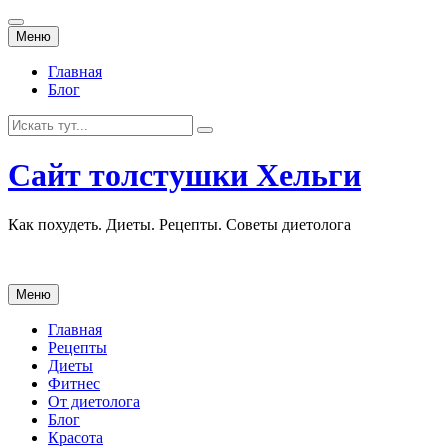
Перейти
Меню
к
содержанию
Главная
Блог
Искать:
Сайт толстушки Хельги
Как похудеть. Диеты. Рецепты. Советы диетолога
Перейти
Меню
к
содержанию
Главная
Рецепты
Диеты
Фитнес
От диетолога
Блог
Красота