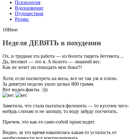
Психология
Вдохновение
Путешествия
Релакс
10
Июн
Неделя ДЕВЯТЬ в похудении
Ох, и трудная эта работа — из болота тащить бегемота…
Да, бегемот — это я. А болото — лишний вес.
Как не хочет он покидать мои бока!!!
Хотя, если посмотреть на весы, все не так уж и плохо.
За девятую неделю ушло целых 800 грамм.
Вот видео-факты. :)))
Заметила, что стала пытаться филонить — то кусочек чего-
нибудь слопаю и не запишу, то воду забуду посчитать.
Причем, это как-то само-собой происходит.
Видно, за это время накопилась какая-то усталость от
необходимости все контролировать.