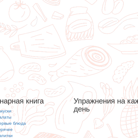
нарная книга
Упражнения на ка
день
акуски
алаты
ервые блюда
орячее
апитки