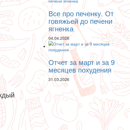
Все про печенку. От
говяжьей до печени
ягненка
04.04.2026
Отчет за март и за 9
месяцев похудения
31.03.2026
ждый