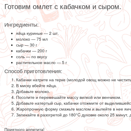
Готовим омлет с кабачком и сыром.
Ингредиенты:
яйца куриные — 2 шт.
молоко — 75 мл
сыр — 30 г
кабачки — 200 г
соль — по вкусу
растительное масло — 5 г
Способ приготовления:
Кабачки натрите на терке (молодой овощ можно не чистить)
В миску вбейте яйца.
Добавьте молоко.
Посолите и перемешайте массу вилкой или венчиком.
Добавьте натертый сыр, кабачки отожмите от выделившейся
Жаропрочную форму смажьте маслом и вылейте в нее яич
Запекайте в разогретой до 180°C духовке около 25 минут,
Приятного аппетита!