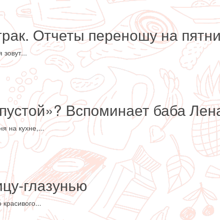
рак. Отчеты переношу на пятн
зовут...
«пустой»? Вспоминает баба Лен
 на кухне,...
ицу-глазунью
красивого...