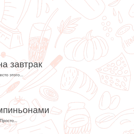
на завтрак
то этого...
ампиньонами
Просто...