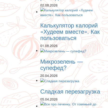
02.08.2026
Калькулятор калорий
«Худеем вместе». Как
пользоваться
01.08.2026
Микрозелень —
супефед?
20.04.2026
Сладкая перезагрузка
05.04.2026