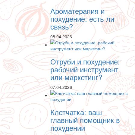
Ароматерапия и
похудение: есть ли
связь?
08.04.2026
Отруби и похудение:
рабочий инструмент
или маркетинг?
07.04.2026
Клетчатка: ваш
главный помощник в
похудении