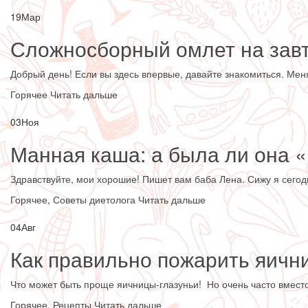
19
Мар
Сложносборный омлет на завт
Добрый день! Если вы здесь впервые, давайте знакомиться. Меня 
Горячее
Читать дальше
03
Ноя
Манная каша: а была ли она 
Здравствуйте, мои хорошие! Пишет вам баба Лена. Сижу я сегодня
Горячее
,
Советы диетолога
Читать дальше
04
Авг
Как правильно пожарить яичн
Что может быть проще яичницы-глазуньи! Но очень часто вместо 
Горячее
,
Рецепты
Читать дальше