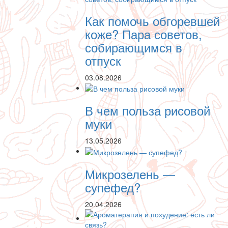
Как помочь обгоревшей
коже? Пара советов,
собирающимся в
отпуск
03.08.2026
В чем польза рисовой
муки
13.05.2026
Микрозелень —
супефед?
20.04.2026