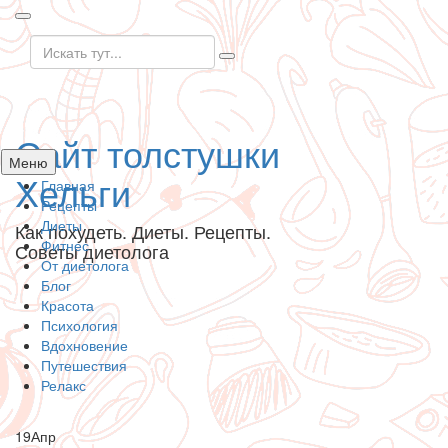
Искать:
Сайт толстушки
Перейти
Меню
Хельги
к
Главная
содержанию
Рецепты
Диеты
Как похудеть. Диеты. Рецепты.
Фитнес
Советы диетолога
От диетолога
Блог
Красота
Психология
Вдохновение
Путешествия
Релакс
19
Апр