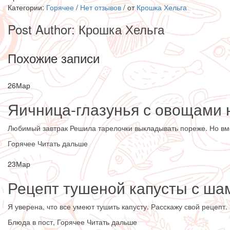
Категории:
Горячее
/
Нет отзывов
/
от
Крошка Хельга
Post Author:
Крошка Хельга
Похожие записи
26
Мар
Яичница-глазунья с овощами 
Любимый завтрак Решила тарелочки выкладывать пореже. Но вмес
Горячее
Читать дальше
23
Мар
Рецепт тушеной капусты с ш
Я уверена, что все умеют тушить капусту. Расскажу свой рецепт. 
Блюда в пост
,
Горячее
Читать дальше