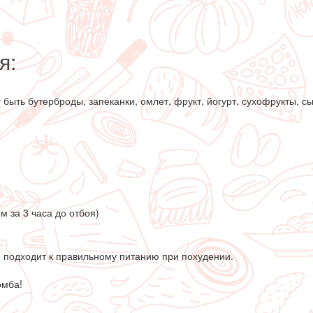
я:
быть бутерброды, запеканки, омлет, фрукт, йогурт, сухофрукты, с
м за 3 часа до отбоя)
о подходит к правильному питанию при похудении.
омба!