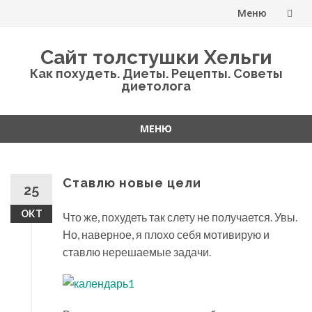
Меню
Перейти
Сайт толстушки Хельги
к
Как похудеть. Диеты. Рецепты. Советы
диетолога
содержанию
МЕНЮ
Перейти
к
содержанию
Ставлю новые цели
25
ОКТ
Что же, похудеть так слету не получается. Увы.
Но, наверное, я плохо себя мотивирую и
ставлю нерешаемые задачи.