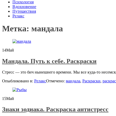
Психология
Вдохновение
Путешествия
Релакс
Метка:
мандала
14
Май
Мандала. Путь к себе. Раскраски
Стресс — это бич нынешнего времени. Мы все куда-то несемся,
Опыбликовано в:
Релакс
Отмечено:
мандала
,
Раскраски
,
раскрас
15
Май
Знаки зодиака. Раскраска антистресс