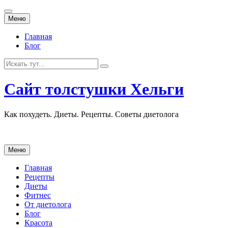
Перейти
Меню
к
содержанию
Главная
Блог
Искать:
Сайт толстушки Хельги
Как похудеть. Диеты. Рецепты. Советы диетолога
Перейти
Меню
к
содержанию
Главная
Рецепты
Диеты
Фитнес
От диетолога
Блог
Красота