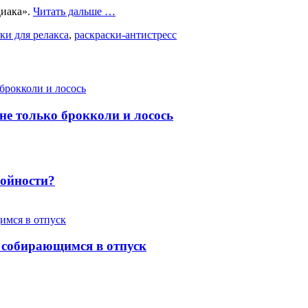
проЗнаки
диака».
Читать дальше
…
зодиака.
ки для релакса
,
раскраски-антистресс
Раскраска
антистресс
 не только брокколи и лосось
ройности?
 собирающимся в отпуск