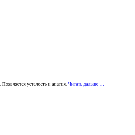
проМандала.
 Появляется усталость и апатия.
Читать дальше
…
Путь
к
себе.
Раскраски