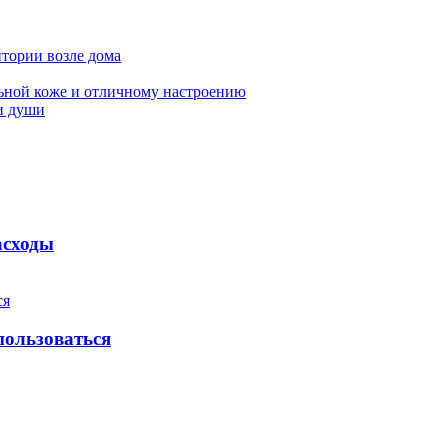
итории возле дома
льной коже и отличному настроению
 и души
асходы
пользоваться