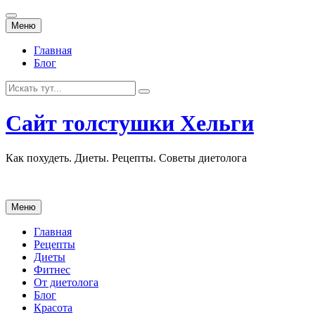
Перейти
Меню
к
содержанию
Главная
Блог
Искать:
Сайт толстушки Хельги
Как похудеть. Диеты. Рецепты. Советы диетолога
Перейти
Меню
к
содержанию
Главная
Рецепты
Диеты
Фитнес
От диетолога
Блог
Красота