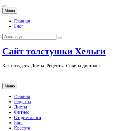
Перейти
Меню
к
содержанию
Главная
Блог
Искать:
Сайт толстушки Хельги
Как похудеть. Диеты. Рецепты. Советы диетолога
Перейти
Меню
к
содержанию
Главная
Рецепты
Диеты
Фитнес
От диетолога
Блог
Красота