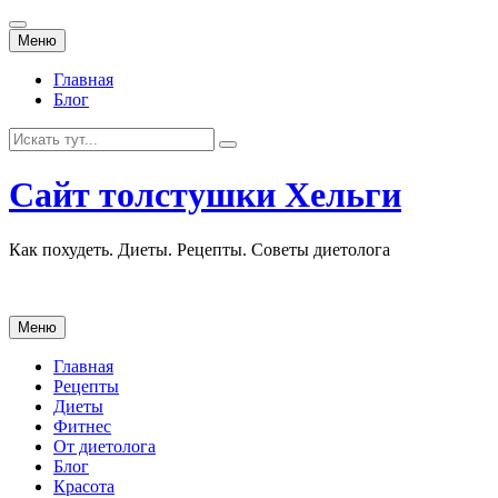
Перейти
Меню
к
содержанию
Главная
Блог
Искать:
Сайт толстушки Хельги
Как похудеть. Диеты. Рецепты. Советы диетолога
Перейти
Меню
к
содержанию
Главная
Рецепты
Диеты
Фитнес
От диетолога
Блог
Красота