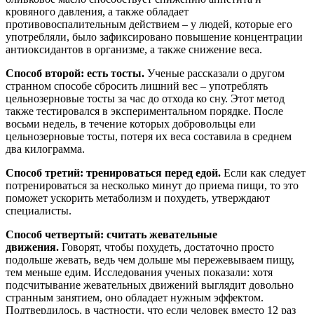
кровяного давления, а также обладает
противовоспалительным действием – у людей, которые его
употребляли, было зафиксировано повышение концентрации
антиоксидантов в организме, а также снижение веса.
Способ второй: есть тосты.
Ученые рассказали о другом
странном способе сбросить лишний вес – употреблять
цельнозерновые тосты за час до отхода ко сну. Этот метод
также тестировался в экспериментальном порядке. После
восьми недель, в течение которых добровольцы ели
цельнозерновые тосты, потеря их веса составила в среднем
два килограмма.
Способ третий: тренироваться перед едой.
Если как следует
потренироваться за несколько минут до приема пищи, то это
поможет ускорить метаболизм и похудеть, утверждают
специалисты.
Способ четвертый: считать жевательные
движения.
Говорят, чтобы похудеть, достаточно просто
подольше жевать, ведь чем дольше мы пережевываем пищу,
тем меньше едим. Исследования ученых показали: хотя
подсчитывание жевательных движений выглядит довольно
странным занятием, оно обладает нужным эффектом.
Подтвердилось, в частности, что если человек вместо 12 раз