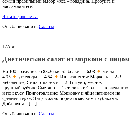
самый правильный выбор мяса – говядина. Пробуйте и
наслаждайтесь!
проСалат
Читать дальше
…
«Столичный»
Опыбликовано в:
Салаты
классический
рецепт
с
мясом
17
Авг
Диетический салат из моркови с яйцом
На 100 грамм всего 88.26 ккал! белки — 6.08
жиры —
4.95
углеводы — 4.54
Ингредиенты: Морковь — 2-3
небольшие; Яйца отварные — 2-3 штуки; Чеснок — 1
крупный зубчик; Сметана — 1 ст. ложка; Соль — по желанию
и по вкусу. Приготовление: Морковку и яйца натираем на
средней терке. Яйца можно порезать мелкими кубиками.
Добавляем в […]
Опыбликовано в:
Салаты