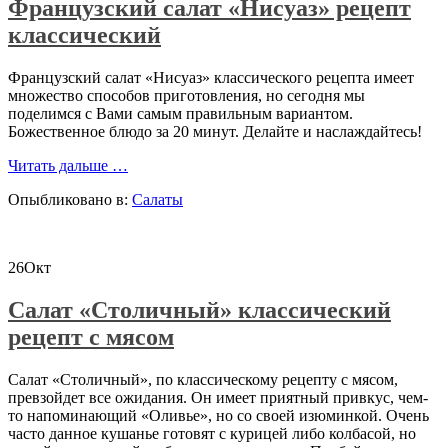
Французский салат «Нисуаз» рецепт
классический
Французский салат «Нисуаз» классического рецепта имеет
множество способов приготовления, но сегодня мы
поделимся с Вами самым правильным вариантом.
Божественное блюдо за 20 минут. Делайте и наслаждайтесь!
проФранцузский
Читать дальше
…
салат
Опыбликовано в:
Салаты
«Нисуаз»
рецепт
классический
26
Окт
Салат «Столичный» классический
рецепт с мясом
Салат «Столичный», по классическому рецепту с мясом,
превзойдет все ожидания. Он имеет приятный привкус, чем-
то напоминающий «Оливье», но со своей изюминкой. Очень
часто данное кушанье готовят с курицей либо колбасой, но