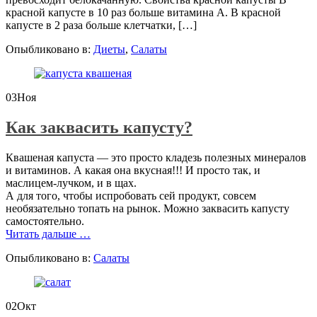
красной капусте в 10 раз больше витамина А. В красной
капусте в 2 раза больше клетчатки, […]
Опыбликовано в:
Диеты
,
Салаты
03
Ноя
Как заквасить капусту?
Квашеная капуста — это просто кладезь полезных минералов
и витаминов. А какая она вкусная!!! И просто так, и
маслицем-лучком, и в щах.
А для того, чтобы испробовать сей продукт, совсем
необязательно топать на рынок. Можно заквасить капусту
самостоятельно.
проКак
Читать дальше
…
заквасить
Опыбликовано в:
Салаты
капусту?
02
Окт