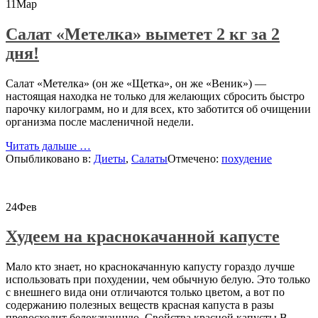
11
Мар
Салат «Метелка» выметет 2 кг за 2
дня!
Салат «Метелка» (он же «Щетка», он же «Веник») —
настоящая находка не только для желающих сбросить быстро
парочку килограмм, но и для всех, кто заботится об очищении
организма после масленичной недели.
проСалат
Читать дальше
…
«Метелка»
Опыбликовано в:
Диеты
,
Салаты
Отмечено:
похудение
выметет
2
кг
24
Фев
за
2
Худеем на краснокачанной капусте
дня!
Мало кто знает, но краснокачанную капусту гораздо лучше
использовать при похудении, чем обычную белую. Это только
с внешнего вида они отличаются только цветом, а вот по
содержанию полезных веществ красная капуста в разы
превосходит белокачанную. Свойства красной капусты В