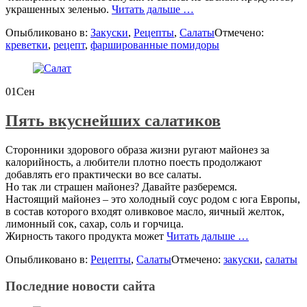
проПомидоры
украшенных зеленью.
Читать дальше
…
черри
Опыбликовано в:
Закуски
,
Рецепты
,
Салаты
Отмечено:
с
креветки
,
рецепт
,
фаршированные помидоры
креветками
01
Сен
Пять вкуснейших салатиков
Сторонники здорового образа жизни ругают майонез за
калорийность, а любители плотно поесть продолжают
добавлять его практически во все салаты.
Но так ли страшен майонез? Давайте разберемся.
Настоящий майонез – это холодный соус родом с юга Европы,
в состав которого входят оливковое масло, яичный желток,
лимонный сок, сахар, соль и горчица.
проПять
Жирность такого продукта может
Читать дальше
…
вкуснейших
Опыбликовано в:
Рецепты
,
Салаты
Отмечено:
закуски
,
салаты
салатиков
Последние новости сайта