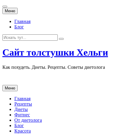
Перейти
Меню
к
содержанию
Главная
Блог
Искать:
Сайт толстушки Хельги
Как похудеть. Диеты. Рецепты. Советы диетолога
Перейти
Меню
к
содержанию
Главная
Рецепты
Диеты
Фитнес
От диетолога
Блог
Красота