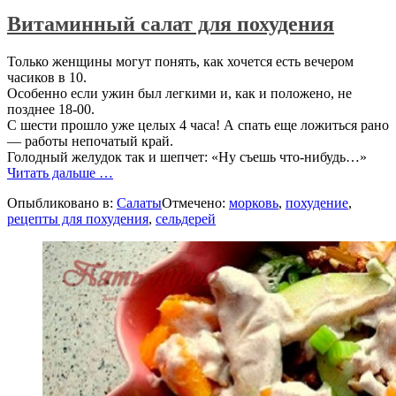
Витаминный салат для похудения
Только женщины могут понять, как хочется есть вечером
часиков в 10.
Особенно если ужин был легкими и, как и положено, не
позднее 18-00.
С шести прошло уже целых 4 часа! А спать еще ложиться рано
— работы непочатый край.
Голодный желудок так и шепчет: «Ну съешь что-нибудь…»
проВитаминный
Читать дальше
…
салат
Опыбликовано в:
Салаты
Отмечено:
морковь
,
похудение
,
для
рецепты для похудения
,
сельдерей
похудения