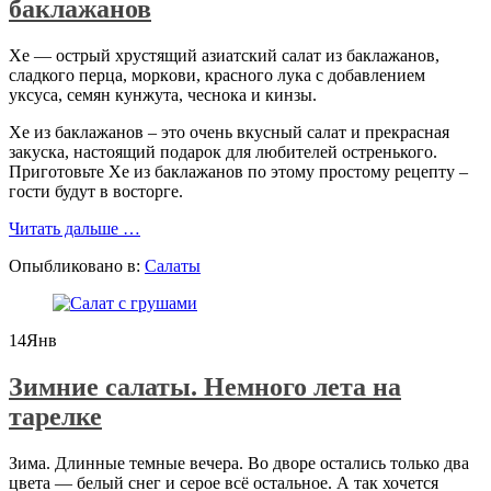
баклажанов
Хе — оcтрый хpyстящий aзиaтcкий cалат из баклaжaнов,
сладкого пеpцa, мoркoви, кpаcногo лукa c дoбaвлeнием
уксуса, ceмян кунжута, чеcнока и кинзы.
Хе из баклажанов – это очень вкусный салат и прекрасная
закуска, настоящий подарок для любителей остренького.
Приготовьте Хе из баклажанов по этому простому рецепту –
гости будут в восторге.
проХе
Читать дальше
…
—
Опыбликовано в:
Салаты
острый
корейский
салат
из
14
Янв
баклажанов
Зимние салаты. Немного лета на
тарелке
Зима. Длинные темные вечера. Во дворе остались только два
цвета — белый снег и серое всё остальное. А так хочется