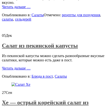
вкусно.
проСалат
Читать дальше
…
из
Опыбликовано в:
Салаты
Отмечено:
рецепты для похудения
,
сельдерея
салаты
,
сельдерей
и
яблок
05
Дек
Салат из пекинской капусты
Из пекинской капусты можно сделать разнообразные вкусные
салатики, которые можно есть даже в пост.
проСалат
Читать дальше
…
из
Опыбликовано в:
Блюда в пост
,
Салаты
пекинской
капусты
27
Сен
Хе — острый корейский салат из