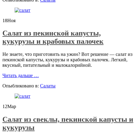
18
Ноя
Салат из пекинской капусты,
кукурузы и крабовых палочек
Не знаете, что приготовить на ужин? Вот решение — салат из
пекинской капусты, кукурузы и крабовых палочек. Легкий,
вкусный, питательный и малокалорийной.
проСалат
Читать дальше
…
из
Опыбликовано в:
Салаты
пекинской
капусты,
кукурузы
и
12
Мар
крабовых
палочек
Салат из свеклы, пекинской капусты и
кукурузы