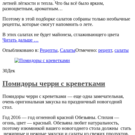
летней лёгкости и тепла. Что бы всё было ярким,
разноцветным, ароматным…
Поэтому в этой подборке салатов собраны только необычные
рецепты, которые смогут напомнить о лете.
В этих салатах не будет майонеза, сглаживающего цвета
проЗимние
Читать дальше
…
салаты.
Опыбликовано в:
Рецепты
,
Салаты
Отмечено:
рецепт
,
салаты
Немного
лета
на
тарелке
30
Дек
Помидоры черри с креветками
Помидоры черри с креветками — еще одна замечательная,
очень оригинальная закуска на праздничный новогодний
стол.
Год 2016 — год огненной красной Обезьяны. Стихия —
огонь, цвет — красный. Обезьяна любит натуральность,
поэтому изюминкой вашего новогоднего стола должны стать
нежирные и нежные закуски и салаты из свежих продуктов,