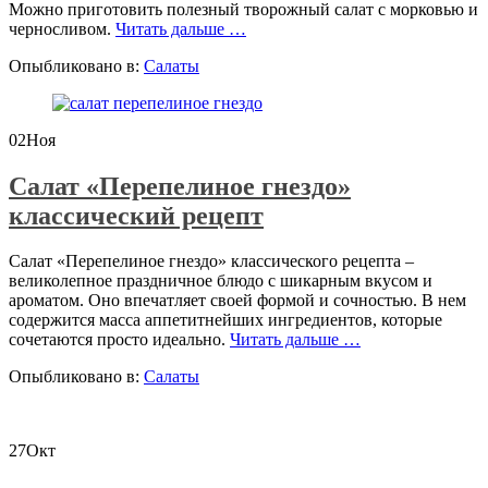
Можно приготовить полезный творожный салат с морковью и
проЛегкий
черносливом.
Читать дальше
…
салат
Опыбликовано в:
Салаты
из
творога
с
черносливом
02
Ноя
Салат «Перепелиное гнездо»
классический рецепт
Салат «Перепелиное гнездо» классического рецепта –
великолепное праздничное блюдо с шикарным вкусом и
ароматом. Оно впечатляет своей формой и сочностью. В нем
содержится масса аппетитнейших ингредиентов, которые
проСалат
сочетаются просто идеально.
Читать дальше
…
«Перепелиное
Опыбликовано в:
Салаты
гнездо»
классический
рецепт
27
Окт