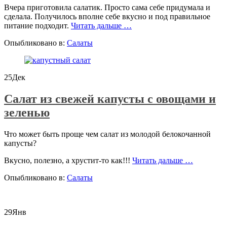
Вчера приготовила салатик. Просто сама себе придумала и
сделала. Получилось вполне себе вкусно и под правильное
проСалат
питание подходит.
Читать дальше
…
из
Опыбликовано в:
Салаты
свеклы,
пекинской
капусты
и
25
Дек
кукурузы
Салат из свежей капусты с овощами и
зеленью
Что может быть проще чем салат из молодой белокочанной
капусты?
проСалат
Вкусно, полезно, а хрустит-то как!!!
Читать дальше
…
из
Опыбликовано в:
Салаты
свежей
капусты
с
овощами
29
Янв
и
зеленью