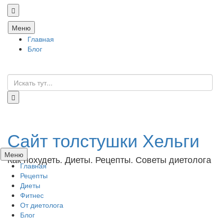
Перейти
Меню
к
Главная
содержанию
Блог
Искать:
Сайт толстушки Хельги
Перейти
Меню
Как похудеть. Диеты. Рецепты. Советы диетолога
к
Главная
содержанию
Рецепты
Диеты
Фитнес
От диетолога
Блог