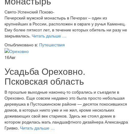
монастырь
Свято-Успенский Псково-
Печерский мужской монастырь в Печорах – один
из
крупнейших в России, расположен в овраге у ручья Каменец.
Ему
более пятисот лет, в течение которых обитель ни разу не
проСвято-
закрывалась.
Читать дальше
…
Успенский
Опыбликовано в:
Путешествия
Псково-
Печерский
16
Авг
мужской
монастырь
Усадьба Ореховно.
Псковская область
В прошлые выходные наконец-то собрались и съездили в
Ореховно. Еще совсем недавно это была просто небольшая
деревушка в Пустошкинском районе — десяток покосившихся
домов, в которых никто уже и не жил, кроме нескольких
доживающих свой век стариков. Здесь же стоял домик в
котором родилась мать ландшафтного дизайнера Александра
проУсадьба
Гривко.
Читать дальше
…
Ореховно.