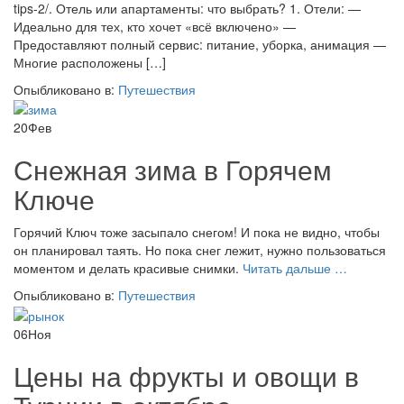
tips-2/. Отель или апартаменты: что выбрать? 1. Отели: —
Идеально для тех, кто хочет «всё включено» —
Предоставляют полный сервис: питание, уборка, анимация —
Многие расположены […]
Опыбликовано в:
Путешествия
20
Фев
Снежная зима в Горячем
Ключе
Горячий Ключ тоже засыпало снегом! И пока не видно, чтобы
он планировал таять. Но пока снег лежит, нужно пользоваться
проСнежна
моментом и делать красивые снимки.
Читать дальше
…
зима
Опыбликовано в:
Путешествия
в
Горячем
06
Ноя
Ключе
Цены на фрукты и овощи в