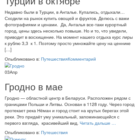
Турции в октябре
Недавно были в Турции, в Анталье. Купались, отдыхали…
Сходили на рынок купить овощей и фруктов. Делюсь с вами
фотографиями и ценами. Да, Анталья все-таки курортный
город, цены здесь несколько повыше. Но и то, что увидели,
приводит в восхищение. На момент нашего отдыха курс лиры
к рублю 3,3 к 1. Поэтому просто умножайте цену на ценнике
[…]
Опыбликовано в:
Путешествия
Комментарий
03
Апр
Гродно в мае
Гродно — областной центр в Беларуси. Расположен рядом с
границами Польши и Литвы. Основан в 1128 году. Через город
протекает река Нёман и город стоит на крутых берегах этой
реки. Это придаёт уму уникальный, запоминающийся с
проГродно
первого взгляда, красивейший вид.
Читать дальше
…
в
Опыбликовано в:
Путешествия
мае