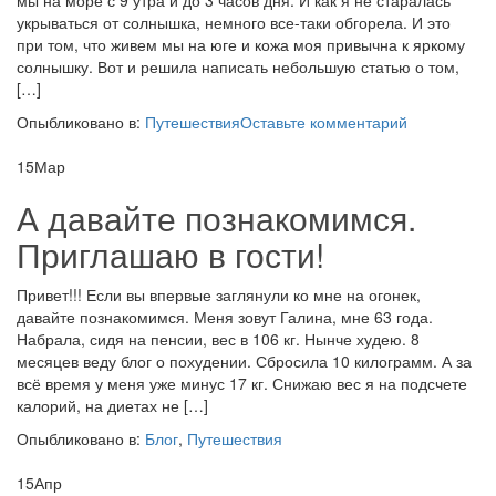
мы на море с 9 утра и до 3 часов дня. И как я не старалась
укрываться от солнышка, немного все-таки обгорела. И это
при том, что живем мы на юге и кожа моя привычна к яркому
солнышку. Вот и решила написать небольшую статью о том,
[…]
Опыбликовано в:
Путешествия
Оставьте комментарий
15
Мар
А давайте познакомимся.
Приглашаю в гости!
Привет!!! Если вы впервые заглянули ко мне на огонек,
давайте познакомимся. Меня зовут Галина, мне 63 года.
Набрала, сидя на пенсии, вес в 106 кг. Нынче худею. 8
месяцев веду блог о похудении. Сбросила 10 килограмм. А за
всё время у меня уже минус 17 кг. Снижаю вес я на подсчете
калорий, на диетах не […]
Опыбликовано в:
Блог
,
Путешествия
15
Апр