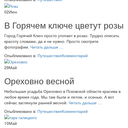
к
1000-
02
Июн
летию
Бреста
В Горячем ключе цветут розы
Город Горячий Ключ просто утопает в розах. Трудно описать
красоту словами, да и не нужно. Просто смотрите
проВ
фотографии.
Читать дальше
…
Горячем
Опыбликовано в:
Путешествия
Комментарий
ключе
цветут
29
Май
розы
Ореховно весной
Небольшая усадьба Ореховно в Псковской области красива в
любое время года. Мы там были и летом, и осенью. А вот
проОреховно
сейчас заглянули ранней весной.
Читать дальше
…
весной
Опыбликовано в:
Путешествия
Комментарий
10
Май