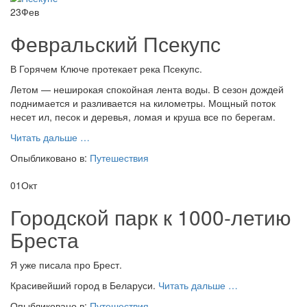
23
Фев
Февральский Псекупс
В Горячем Ключе протекает река Псекупс.
Летом — неширокая спокойная лента воды. В сезон дождей
поднимается и разливается на километры. Мощный поток
несет ил, песок и деревья, ломая и круша все по берегам.
проФевральский
Читать дальше
…
Псекупс
Опыбликовано в:
Путешествия
01
Окт
Городской парк к 1000-летию
Бреста
Я уже писала про Брест.
проГородской
Красивейший город в Беларуси.
Читать дальше
…
парк
Опыбликовано в:
Путешествия