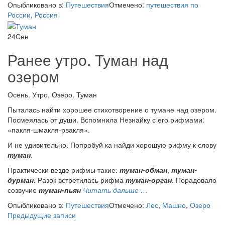
Опыбликовано в:
Путешествия
Отмечено:
путешествия по
Псковская
России
,
Россия
область
24
Сен
Ранее утро. Туман над
озером
Осень. Утро. Озеро. Туман
Пыталась найти хорошее стихотворение о тумане над озером.
Посмеялась от души. Вспомнила Незнайку с его рифмами:
«пакля-шмакля-рвакля».
И не удивительно. Попробуй ка найди хорошую рифму к слову
туман
.
Практически везде рифмы такие:
туман-обман
,
туман-
дурман
. Разок встретилась рифма
туман-орган
. Порадовало
проРанее
созвучие
туман-пьян
Читать дальше
…
утро.
Опыбликовано в:
Путешествия
Отмечено:
Лес
,
Машно
,
Озеро
Туман
Навигация
Предыдущие записи
над