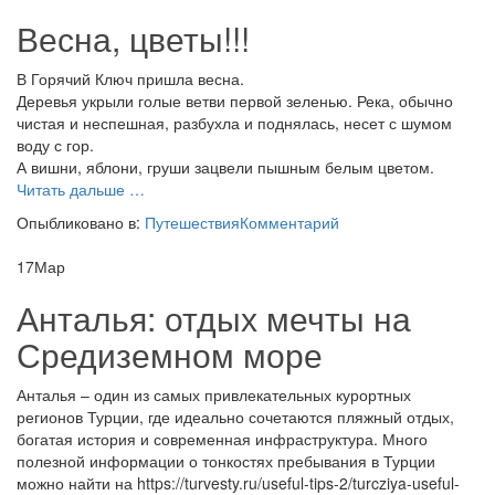
Весна, цветы!!!
В Горячий Ключ пришла весна.
Деревья укрыли голые ветви первой зеленью. Река, обычно
чистая и неспешная, разбухла и поднялась, несет с шумом
воду с гор.
А вишни, яблони, груши зацвели пышным белым цветом.
проВесна,
Читать дальше
…
цветы!!!
Опыбликовано в:
Путешествия
Комментарий
17
Мар
Анталья: отдых мечты на
Средиземном море
Анталья – один из самых привлекательных курортных
регионов Турции, где идеально сочетаются пляжный отдых,
богатая история и современная инфраструктура. Много
полезной информации о тонкостях пребывания в Турции
можно найти на https://turvesty.ru/useful-tips-2/turcziya-useful-