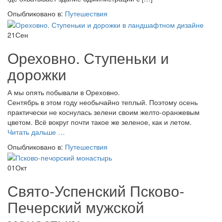
Опыбликовано в:
Путешествия
21
Сен
Ореховно. Ступеньки и
дорожки
А мы опять побывали в Ореховно.
Сентябрь в этом году необычайно теплый. Поэтому осень
практически не коснулась зелени своим желто-оранжевым
цветом. Всё вокруг почти такое же зеленое, как и летом.
проОреховно.
Читать дальше
…
Ступеньки
Опыбликовано в:
Путешествия
и
дорожки
01
Окт
Свято-Успенский Псково-
Печерский мужской