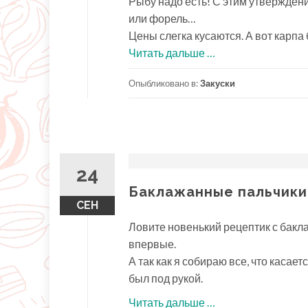
Рыбу надо есть! С этим утверждение
или форель…
Цены слегка кусаются. А вот карпа 
проСкумбрия
Читать дальше
…
малосоленая.
Опыбликовано в:
Закуски
Быстро
и
вкусно
24
Баклажанные пальчики
СЕН
Ловите новенький рецептик с бакла
впервые.
А так как я собираю все, что касае
был под рукой.
проБаклажанные
Читать дальше
…