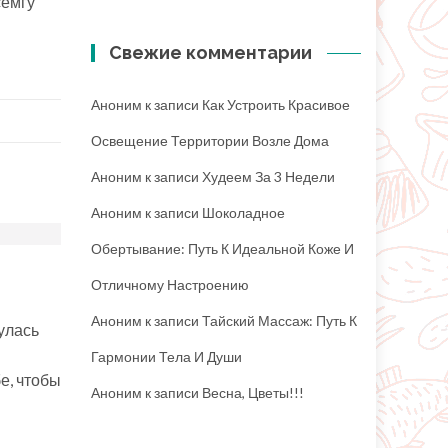
семгу
Свежие комментарии
Аноним
к записи
Как Устроить Красивое
Освещение Территории Возле Дома
Аноним
к записи
Худеем За 3 Недели
Аноним
к записи
Шоколадное
Обертывание: Путь К Идеальной Коже И
Отличному Настроению
Аноним
к записи
Тайский Массаж: Путь К
нулась
Гармонии Тела И Души
бе, чтобы
Аноним
к записи
Весна, Цветы!!!