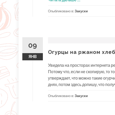
с
Опыбликовано в:
Закуски
авокадо,
зеленью
и
яйцом
09
Огурцы на ржаном хле
ЯНВ
Увидела на просторах интернета ре
Потому что, если не скопирую, то 
утверждает, что можно такие огурч
днях, потом здесь допишу, что получ
Опыбликовано в:
Закуски