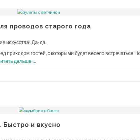
ля проводов старого года
е искусства! Да-да.
ед приходом гостей, с которыми будет весело встречаться 
проЗакусочные
итать дальше
…
рулетики
для
проводов
старого
года
 Быстро и вкусно