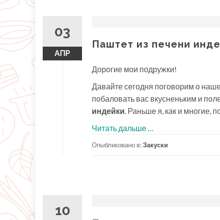
03
Паштет из печени инде
АПР
Дорогие мои подружки!
Давайте сегодня поговорим о нашей
побаловать вас вкусненьким и пол
индейки
. Раньше я, как и многие,
проПаштет
Читать дальше
…
из
Опыбликовано в:
Закуски
печени
индейки.
Легкий
рецепт
10