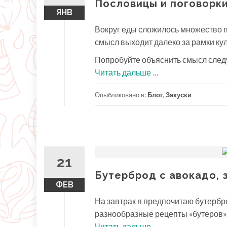
Пословицы и поговорки
ЯНВ
Вокруг еды сложилось множество п
смысл выходит далеко за рамки ку
Попробуйте объяснить смысл след
проПословицы
Читать дальше
…
и
Опыбликовано в:
Блог
,
Закуски
поговорки
о
еде,
продуктах
21
Бутерброд с авокадо, 
ФЕВ
На завтрак я предпочитаю бутербро
разнообразные рецепты «бутеров»
проБутерброд
Читать дальше
…