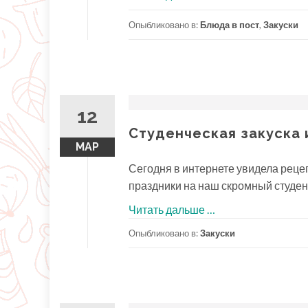
пальчики
Опыбликовано в:
Блюда в пост
,
Закуски
12
Студенческая закуска 
МАР
Сегодня в интернете увидела рецеп
праздники на наш скромный студенч
проСтуденческая
Читать дальше
…
закуска
Опыбликовано в:
Закуски
из
крабовых
палочек