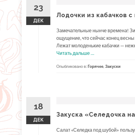
23
Лодочки из кабачков с
ДЕК
Замечательные нынче времена! Зима
ощущение, что сейчас конец весны и
Лежат молоденькие кабачки — нежны
проЛодочки
Читать дальше
…
из
Опыбликовано в:
Горячее
,
Закуски
кабачков
с
курицей
18
Закуска «Селедочка н
ДЕК
Салат «Селедка под шубой» польз