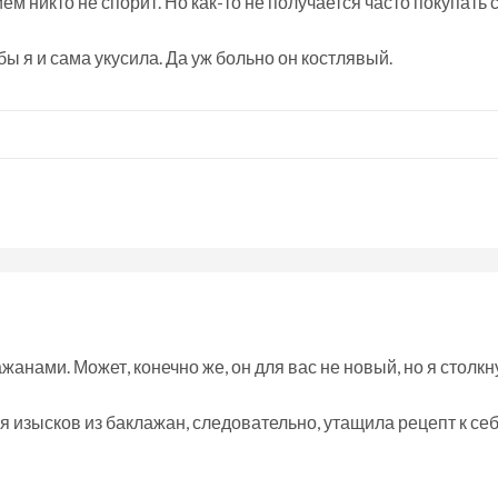
м никто не спорит. Но как-то не получается часто покупать 
бы я и сама укусила. Да уж больно он костлявый.
жанами. Может, конечно же, он для вас не новый, но я столк
тся изысков из баклажан, следовательно, утащила рецепт к се