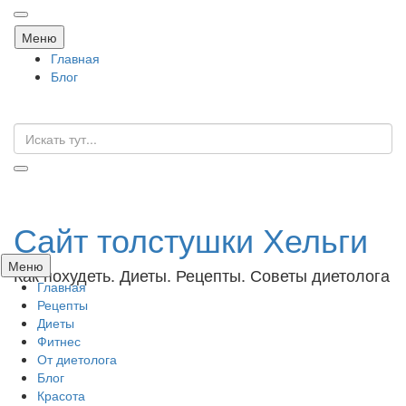
Перейти
Меню
к
Главная
содержанию
Блог
Искать:
Сайт толстушки Хельги
Перейти
Меню
Как похудеть. Диеты. Рецепты. Советы диетолога
к
Главная
содержанию
Рецепты
Диеты
Фитнес
От диетолога
Блог
Красота