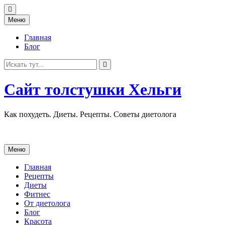
Перейти
Меню
к
содержанию
Главная
Блог
Искать:
Сайт толстушки Хельги
Как похудеть. Диеты. Рецепты. Советы диетолога
Перейти
Меню
к
содержанию
Главная
Рецепты
Диеты
Фитнес
От диетолога
Блог
Красота