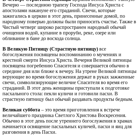
Вечерю — последнюю трапезу Господа Иисуса Христа с
апостолами накануне его страданий. Свечи, которые
зажигались в церкви в этот день, принесенные домой, по
народному поверью должны были приносить счастье. Также в
Чистый четверг широко распространен народный обычай
очищения водой, купание в проруби, реке, озере или
обливание в бане до восхода солнца.
В Великую Пятницу (Страстную пятницу)
все
богослужения посвящены воспоминанию о мучениях и
крестной смерти Иисуса Христа. Вечерня Великой пятницы
посвящена погребению Спасителя и совершается обычно в
середине дня или ближе к вечеру. На утрене Великой пятницы
верующие во время богослужения держат в руках зажженные
свечи, символизирующие величие Спасителя во время его
страданий. В этот день женщины приступали к подготовке
пасхального стола: пекли куличи и готовили пасхи. В
страстную пятницу был обычай раздавать продукты бедным.
Великая суббота
– это время приготовления к встрече
величайшего праздника Светлого Христова Воскресения.
Обычно в этот день после утреннего богослужения в храмах
начинается освящение пасхальных куличей, пасхи и яиц для
разговения в день Пасхи.