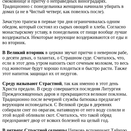
смоковнице и притчу о неправедных виноградарях.
Традиционно с понедельника женщины начинали убирать в
домах (а не в Чистый четверг, как повелось после).
Зачастую трапеза в первые три дня ограничивалась одним
обедом, который состоял из сырых овощей и хлеба. Согласно
монастырскому уставу, в понедельник от пищи вообще лучше
воздержаться. Некоторые верующие воздерживаются от еды и
во вторник.
В Великий вторник
в церкви звучат притчи о неверном рабе,
о десяти девах, о талантах, о Страшном суде. Считалось, что,
если в этот день утром напоить скот сеченым молоком, то весь
год животные будут хорошо плодиться и быстро расти. Также
этот напиток защищал их от недугов.
Среду называют Страстной
, так как именно в этот день
Христа предали. В среду совершается последняя Литургия
Преждеосвященных даров и прекращаются великие поклоны.
Традиционно после вечерней службы батюшка предлагает
верующим исповедаться. С Великой среды в деревнях
собирали снег по оврагам, натаявшую от него воду солили и
этой водой обливали скот. Считалось, что такой обряд
предохраняет двор от всяких болезней на целый год.
В четверг Страстной седмицы
Церковь вспоминает Тайную