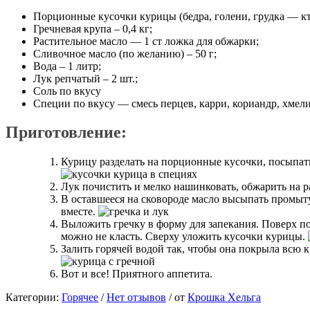
Порционные кусочки курицы (бедра, голени, грудка — кто
Гречневая крупа – 0,4 кг;
Растительное масло — 1 ст ложка для обжарки;
Сливочное масло (по желанию) – 50 г;
Вода – 1 литр;
Лук репчатый – 2 шт.;
Соль по вкусу
Специи по вкусу — смесь перцев, карри, кориандр, хме
Приготовление:
Курицу разделать на порционные кусочки, посыпать
Лук почистить и мелко нашинковать, обжарить на ра
В оставшееся на сковороде масло высыпать промыт
вместе.
Выложить гречку в форму для запекания. Поверх по
можно не класть. Сверху уложить кусочки курицы.
Залить горячей водой так, чтобы она покрыла всю кр
Вот и все! Приятного аппетита.
Категории:
Горячее
/
Нет отзывов
/
от
Крошка Хельга