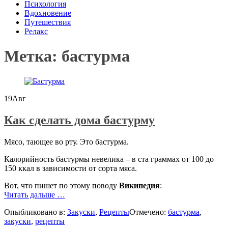
Психология
Вдохновение
Путешествия
Релакс
Метка:
бастурма
19
Авг
Как сделать дома бастурму
Мясо, тающее во рту. Это бастурма.
Калорийность бастурмы невелика – в ста граммах от 100 до
150 ккал в зависимости от сорта мяса.
Вот, что пишет по этому поводу
Википедия
:
проКак
Читать дальше
…
сделать
Опыбликовано в:
Закуски
,
Рецепты
Отмечено:
бастурма
,
дома
закуски
,
рецепты
бастурму