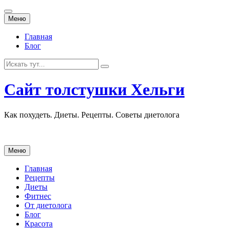
Перейти
Меню
к
содержанию
Главная
Блог
Искать:
Сайт толстушки Хельги
Как похудеть. Диеты. Рецепты. Советы диетолога
Перейти
Меню
к
содержанию
Главная
Рецепты
Диеты
Фитнес
От диетолога
Блог
Красота